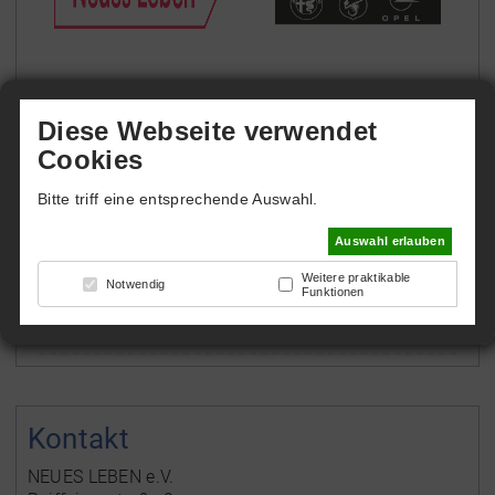
AGB und Nutzungsordnung NEUES
Diese Webseite verwendet
LEBEN Arena
Cookies
Für die Buchung und Nutzung der NEUES LEBEN
Bitte triff eine entsprechende Auswahl.
Arena beachte bitte unsere
AGB
und
Auswahl erlauben
Nutzungsbedingungen
.
Weitere praktikable
Notwendig
Funktionen
Zurück
Kontakt
NEUES LEBEN e.V.