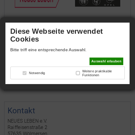
WINTER-ARENA
Diese Webseite verwendet
Cookies
Die Sport- und Soccerhalle ist auch im Winter
Bitte triff eine entsprechende Auswahl.
spielbereit und bietet damit ein ganz besonderes
sportliches Erlebnis.
Auswahl erlauben
Zurück
Weitere praktikable
Notwendig
Funktionen
Kontakt
NEUES LEBEN e.V.
Raiffeisenstraße 2
57635 Wölmersen